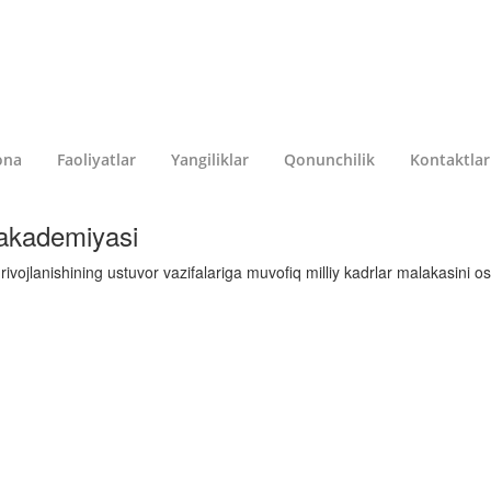
ona
Faoliyatlar
Yangiliklar
Qonunchilik
Kontaktlar
 akademiyasi
rivojlanishining ustuvor vazifalariga muvofiq milliy kadrlar malakasini os